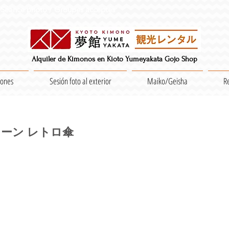
Séance photo / Groupes acceptés
Alquiler de Kimonos en Kioto Yumeyakata Gojo Shop
iones
Sesión foto al exterior
Maiko/Geisha
R
ーン レトロ傘