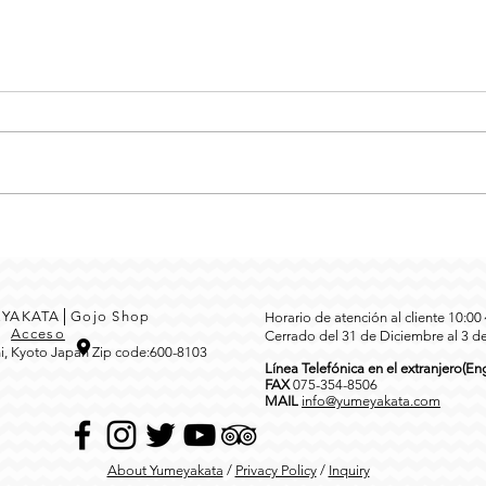
MEYAKATA│Gojo Shop
Horario de atención al cliente 10:0
3
Acceso
Cerrado del 31 de Diciembre al 3 d
i, Kyoto Japan Zip code:600-8103
Línea Telefónica en el extranjero(Eng
FAX
0
75-354-8506
MAIL
info@yumeyakata.com
About Yumeyakata
/
Privacy Policy
/
Inquiry