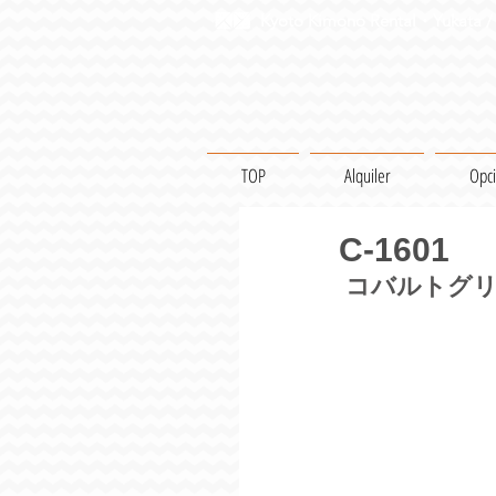
Kyoto Kimono Rental・Yukata / 
TOP
Alquiler
Opc
C-1601
コバルトグリ