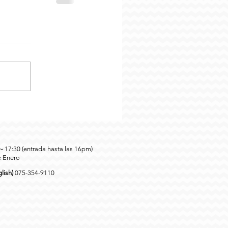
0～17:30 (entrada hasta las 16pm)
e Enero
lish)
075-354-9110