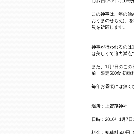
1月7日(木)午前1
この神事は、年の始
おうまのせちえ)」
災を祈願します。
神事が行われるのは1
は美しくて迫力満点
また、1月7日のこ
前　限定500食 初穂
毎年お昼頃には無くな
場所：上賀茂神社
日時：2016年1月7日
料金：初穂料500円