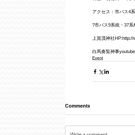
アクセス：市バス4
?市バス9系統・37
上賀茂神社HP:http://ww
白馬奏覧神事youtube動画：
Event
Comments
Write a comment...