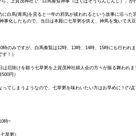
0時から、上賀茂神社で「白馬奏覧神事（はくばそうらんじんじ）」が
めに白馬(青馬)を見ると一年の邪気が祓われるという故事に沿った
を神事化したもので、当日は本殿に七草粥を供え、神馬を曳いて大豆
0時のみですが、白馬奏覧は12時、13時、14時、15時にも行われ
です！）
の日は厄除けを願う七草粥を上賀茂神社婦人会の方々が振る舞われま
料500円）
ってしまうようなので、七草粥を味わいたい方はお早めに！(*ﾉД`)
10時~
（七草粥）