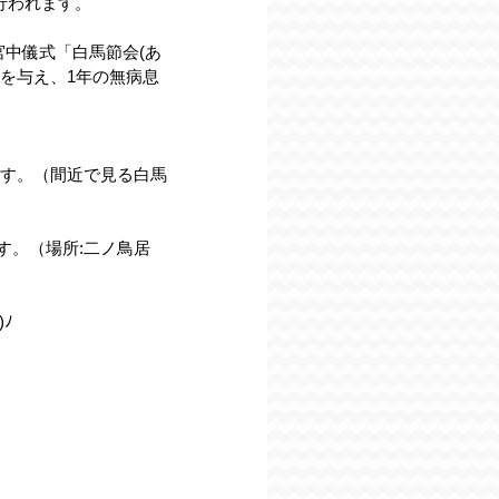
行われます。
宮中儀式「白馬節会(あ
を与え、1年の無病息
ます。（間近で見る白馬
す。（場所:二ノ鳥居
ﾉ