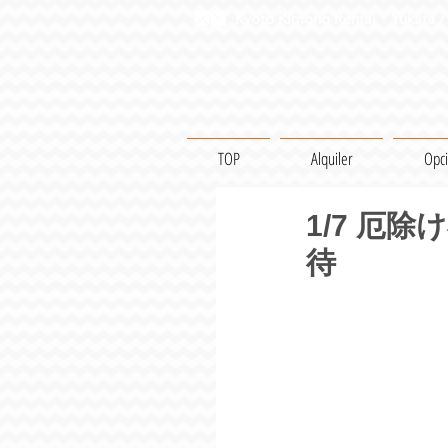
Kyoto Kimono Rental・Yukata / 
TOP
Alquiler
Opc
1/7 厄
待