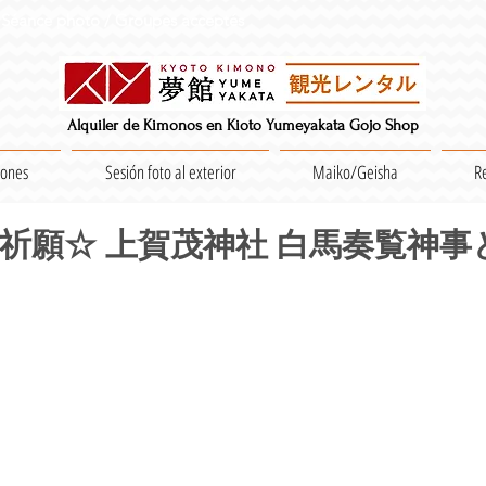
Séance photo / Groupes acceptés
Alquiler de Kimonos en Kioto Yumeyakata Gojo Shop
iones
Sesión foto al exterior
Maiko/Geisha
R
除け祈願☆ 上賀茂神社 白馬奏覧神