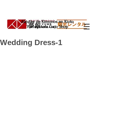
Alquiler de Kimonos en Kioto
Yumeyakata Gojo Shop
Wedding Dress-1