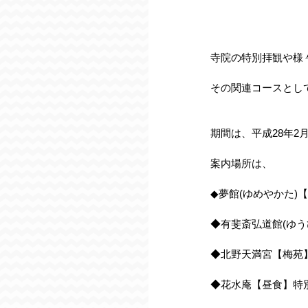
寺院の特別拝観や様々
その関連コースとし
期間は、平成28年2月
案内場所は、
◆夢館(ゆめやかた)
◆有斐斎弘道館(ゆ
◆北野天満宮【梅苑
◆花水庵【昼食】特