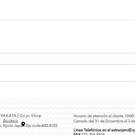
MEYAKATA│Gojo Shop
Horario de atención al cliente 10:0
3
Acceso
Cerrado del 31 de Diciembre al 3 d
i, Kyoto Japan Zip code:600-8103
Línea Telefónica en el extranjero(Eng
FAX
0
75-354-8506