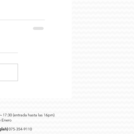
0～17:30 (entrada hasta las 16pm)
e Enero
lish)
075-354-9110