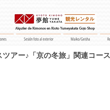
Séance photo / Groupes acceptés
Alquiler de Kimonos en Kioto Yumeyakata Gojo Shop
iones
Sesión foto al exterior
Maiko/Geisha
R
スツアー♪「京の冬旅」関連コー