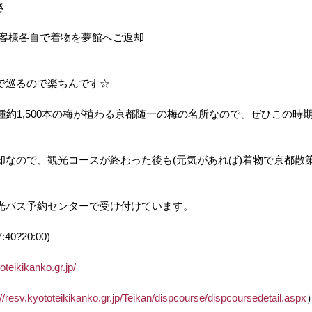
き
にお客様各自で着物を夢館へご返却
で巡るので楽ちんです☆
種約1,500本の梅が植わる京都随一の梅の名所なので、ぜひこの時
却なので、観光コースが終わった後も(元気があれば)着物で京都散
光バス予約センターで受け付けています。
7:40?20:00)　
oteikikanko.gr.jp/
://resv.kyototeikikanko.gr.jp/Teikan/dispcourse/dispcoursedetail.aspx