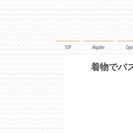
Kyoto Kimono Rental・Yukata / 
TOP
Alquiler
Opc
着物でバ