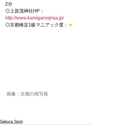
2分
◎上賀茂神社HP：
http://www.kamigamojinja.jp/
◎京都検定1級マニアック度：
★
画像：
京都の桜写真
Sakura Spot