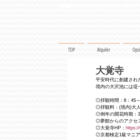
Kyoto Kimono Rental・Yukata / 
TOP
Alquiler
Opc
大覚寺
平安時代に創建され
境内の大沢池には堤
◎拝観時間：8：45～
◎拝観料：(境内)大人
◎例年の開花時期：3
◎夢館からのアクセ
◎大覚寺HP：
https:/
◎京都検定1級マニ