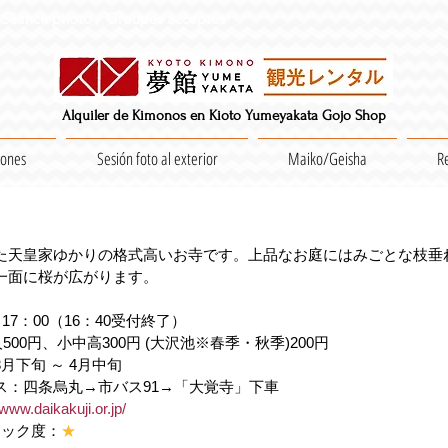
Séance photo / Groupes acceptés
Alquiler de Kimonos en Kioto Yumeyakata Gojo Shop
iones
Sesión foto al exterior
Maiko/Geisha
R
た天皇家ゆかりの格式高いお寺です。上品なお庭にはみごとな枝垂
一面に桜が広がります。
17：00（16：40受付終了）
500円、小中高300円 (大沢池※春季・秋季)200円
月下旬 ～ 4月中旬
ス：四条烏丸→市バス91→「大覚寺」下車
/www.daikakuji.or.jp/
アック度：
★