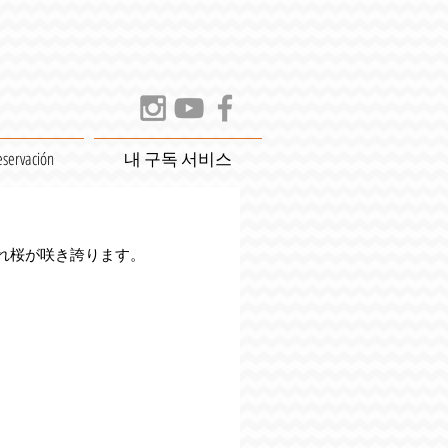
eservación
내 구독 서비스
れ桜が咲き誇ります。