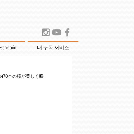
eservación
내 구독 서비스
70本の桜が美しく咲