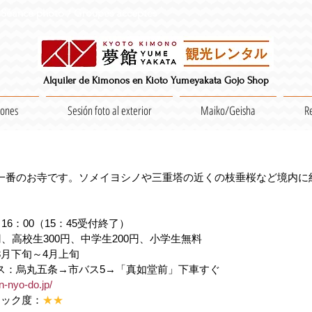
Séance photo / Groupes acceptés
Alquiler de Kimonos en Kioto Yumeyakata Gojo Shop
iones
Sesión foto al exterior
Maiko/Geisha
R
一番のお寺です。ソメイヨシノや三重塔の近くの枝垂桜など境内に約
16：00（15：45受付終了）
円、高校生300円、中学生200円、小学生無料
3月下旬～4月上旬
ス：烏丸五条→市バス5→「真如堂前」下車すぐ
in-nyo-do.jp/
アック度：
★★