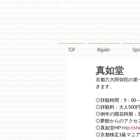
Kyoto Kimono Rental・Yukata / 
TOP
Alquiler
Opc
真如堂
京都六大阿弥陀の第
きます。
◎拝観時間：9：00～
◎拝観料：大人500
◎例年の開花時期：
◎夢館からのアクセ
◎真如堂HP:
http://sh
◎京都検定1級マニ