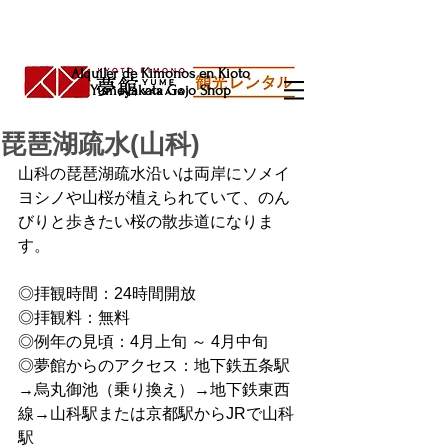
Alquiler de Kimonos en Kioto
Yumeyakata Gojo Shop
琵琶湖疏水(山科)
山科の琵琶湖疏水沿いは両岸にソメイ
ヨシノや山桜が植えられていて、のん
びりと歩きたい桜の散歩道になりま
す。
◎拝観時間：24時間開放
◎拝観料：無料
◎例年の見頃：4月上旬 ～ 4月中旬
◎夢館からのアクセス：地下鉄五条駅
→烏丸御池（乗り換え）→地下鉄東西
線→山科駅または京都駅からJRで山科
駅