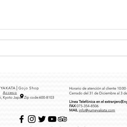
MEYAKATA│Gojo Shop
Horario de atención al cliente 10:0
3
Acceso
Cerrado del 31 de Diciembre al 3 d
i, Kyoto Japan Zip code:600-8103
Línea Telefónica en el extranjero(Eng
FAX
0
75-354-8506
MAIL
info@yumeyakata.com