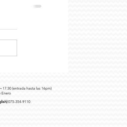
0～17:30 (entrada hasta las 16pm)
e Enero
lish)
075-354-9110