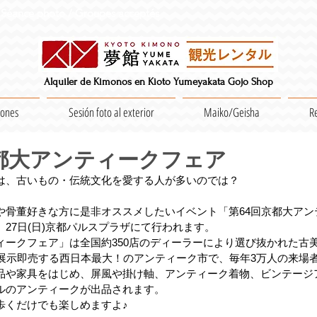
Séance photo / Groupes acceptés
Alquiler de Kimonos en Kioto Yumeyakata Gojo Shop
iones
Sesión foto al exterior
Maiko/Geisha
R
京都大アンティークフェア
は、古いもの・伝統文化を愛する人が多いのでは？
や骨董好きな方に是非オススメしたいイベント「第64回京都大アン
(土)、27日(日)京都パルスプラザにて行われます。
ィークフェア」は全国約350店のディーラーにより選び抜かれた古
を展示即売する西日本最大！のアンティーク市で、毎年3万人の来場
品や家具をはじめ、屏風や掛け軸、アンティーク着物、ビンテージ
ルのアンティークが出品されます。
歩くだけでも楽しめますよ♪