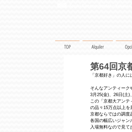
Kyoto Kimono Rental・Yukata / 
TOP
Alquiler
Opc
第64回
「京都好き」の人に
そんなアンティーク
3月25(金)、26日
この「京都大アンテ
の品々15万点以上
京都ならではの調度
各国の幅広いジャン
入場無料なので見て