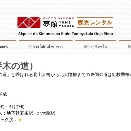
Séance photo / Groupes acceptés
Alquiler de Kimonos en Kioto Yumeyakata Gojo Shop
iones
Sesión foto al exterior
Maiko/Geisha
R
半木の道）
の道」と呼ばれる北山大橋から北大路橋までの東側の道は紅枝垂桜
開放
旬～4月中旬﻿
ス：地下鉄五条駅→北大路駅
アック度：
★