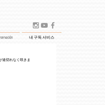
eservación
내 구독 서비스
が途切れなく咲きま