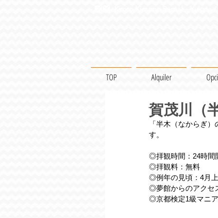
Kyoto Kimono Rental・Yukata / 
TOP
Alquiler
Opc
賀茂川（
「半木（なからぎ）
す。
◎拝観時間：24時間
◎拝観料：無料
◎例年の見頃：4月上
◎夢館からのアクセ
◎京都検定1級マニ