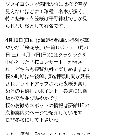
ソメイヨシノが満開の頃には桜で空が
見えないほどに！珍種・名木が多く、
特に魁桜・衣笠桜は平野神社でしか見
られない桜として有名です。
4月10日(日)には織姫や騎馬の行列が華
やかな「桜花祭」(午前10時～)、3月26
日(土)～4月17日(日)にはクラシックを
中心とした「桜コンサート」が催さ
れ、どちらも観覧無料で楽しめますよ♪
桜の時期は午後9時頃迄拝観時間が延長
され、ライトアップされた夜桜を楽し
めるのも嬉しいポイント！参道には露
店が立ち並び賑やかです。
桜のお勧めスポットの情報は夢館HPの
京都案内のページで紹介しています。
是非参考にして下さいね。
また、店舗１Fのインフォメーションセ