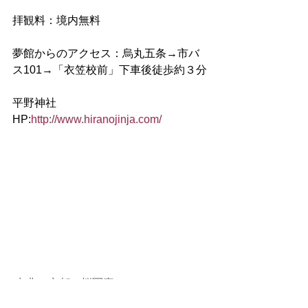
拝観料：境内無料
夢館からのアクセス：烏丸五条→市バ
ス101→「衣笠校前」下車後徒歩約３分
平野神社
HP:
http://www.hiranojinja.com/
 出典：
京都の桜写真