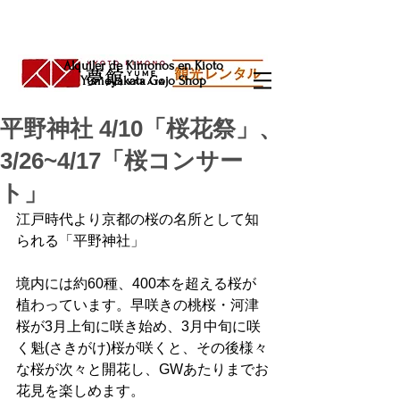
Alquiler de Kimonos en Kioto
Yumeyakata Gojo Shop
平野神社 4/10「桜花祭」、
3/26~4/17「桜コンサー
ト」
江戸時代より京都の桜の名所として知
られる「平野神社」
境内には約60種、400本を超える桜が
植わっています。早咲きの桃桜・河津
桜が3月上旬に咲き始め、3月中旬に咲
く魁(さきがけ)桜が咲くと、その後様々
な桜が次々と開花し、GWあたりまでお
花見を楽しめます。