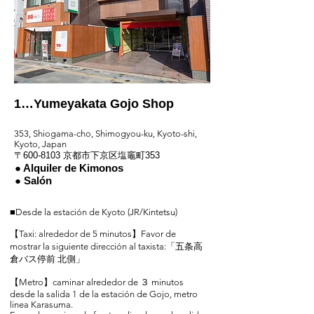
1…Yumeyakata Gojo Shop
​353, Shiogama-cho, Shimogyou-ku, Kyoto-shi,
Kyoto, Japan
〒600-8103 京都市下京区塩竈町353
● Alquiler de Kimonos
● Salón
■Desde la estación de Kyoto (JR/Kintetsu)
【Taxi: alrededor de 5 minutos】Favor de
mostrar la siguiente dirección al taxista:「五条高
倉バス停前 北側」
【Metro】caminar alrededor de ３ minutos
desde la salida 1 de la estación de Gojo, metro
linea Karasuma.