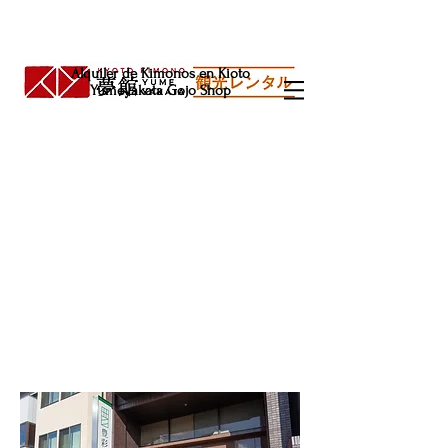
Alquiler de Kimonos en Kioto
Yumeyakata Gojo Shop