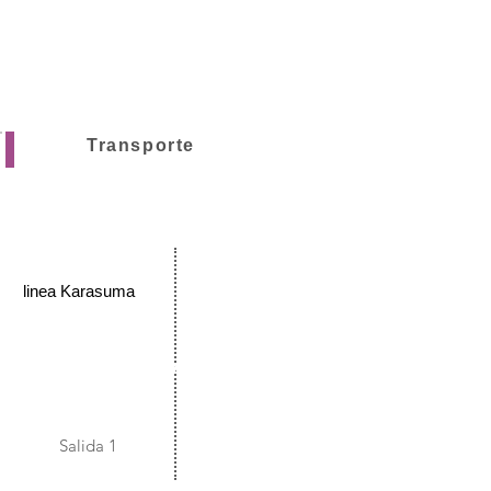
Gojo
Yumeyakata
Transporte
JR Kyoto
station
linea Karasuma
Gojo
Salida 1