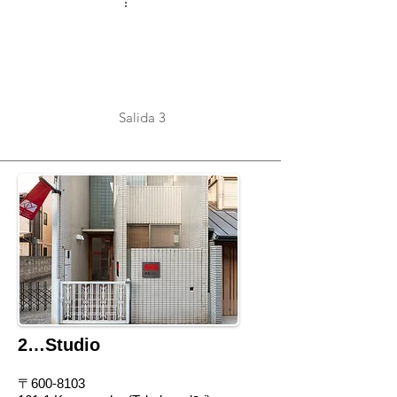
Salida 3
Yumeyakata
2…Studio
〒600-8103