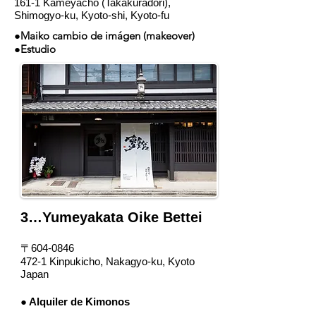
161-1 Kameyacho (Takakuradōri),
Shimogyo-ku, Kyoto-shi, Kyoto-fu
●Maiko cambio de imágen (makeover)
●Estudio
3…Yumeyakata Oike Bettei
〒604-0846
472-1 Kinpukicho, Nakagyo-ku, Kyoto
Japan
● Alquiler de Kimonos