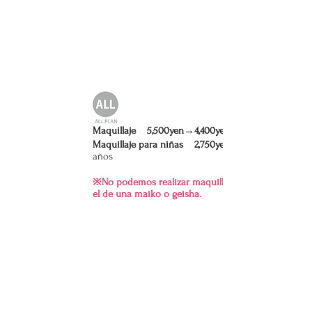
Maquillaje 5,500yen→4,400yen
Maquillaje para niñas 2,750yen
años
​※No podemos realizar maquillaje blanco como
el de una maiko o geisha.