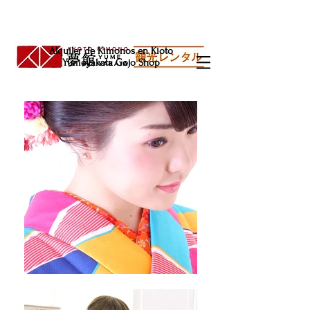
Alquiler de Kimonos en Kioto
Yumeyakata Gojo Shop