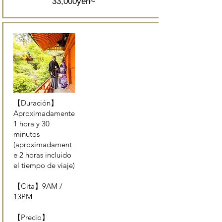
33,000yen~
【Duración】
Aproximadamente
1 hora y 30
minutos
(aproximadament
e 2 horas incluido
el tiempo de viaje)
【Cita】9AM /
13PM
【Precio】