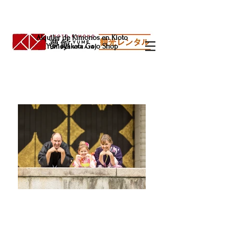
Alquiler de Kimonos en Kioto
Yumeyakata Gojo Shop