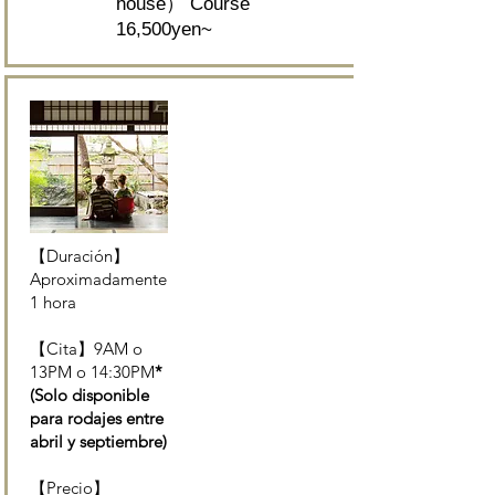
house） Course
16,500yen~
【Duración】
Aproximadamente
1 hora
【Cita】9AM o
13PM o 14:30PM
*
(Solo disponible
para rodajes entre
abril y septiembre)
【Precio】