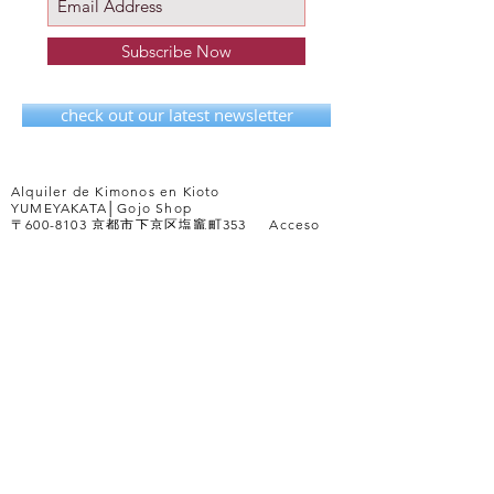
Subscribe Now
check out our latest newsletter
Alquiler de Kimonos en Kioto
YUMEYAKATA│Gojo Shop
〒600-8103 京都市下京区塩竈町353
Acceso
353, Shiogama-cho, Shimogyo-ku, Kyoto-shi, Kyoto
Japan Zip code:
600-8103
Horario de atención al cliente 10:00～17:30 (entrada
hasta las 16pm)
Cerrado del 31 de Diciembre al 3 de Enero
Línea Telefónica en el extranjero(English)
075-354-9110
FAX
0
75-354-8506
MAIL
info@yumeyakata.com
About Yumeyakata
/
Privacy Policy
/
Inquiry
Copyright ©
2002-2025
Yumeyakata. all rights reserved.
着物レンタ
ル 京都夢館.
無断での写真の転載・使用は固くお断り致します。