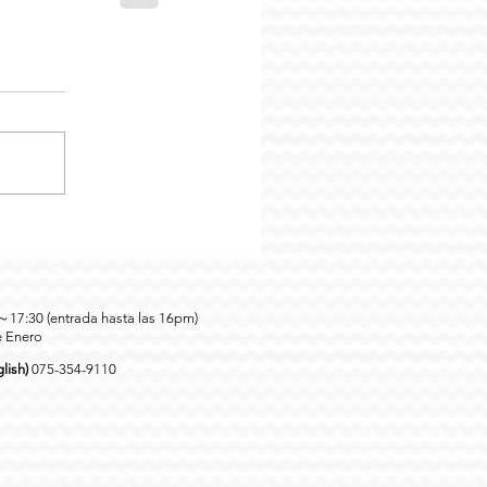
0～17:30 (entrada hasta las 16pm)
e Enero
lish)
075-354-9110