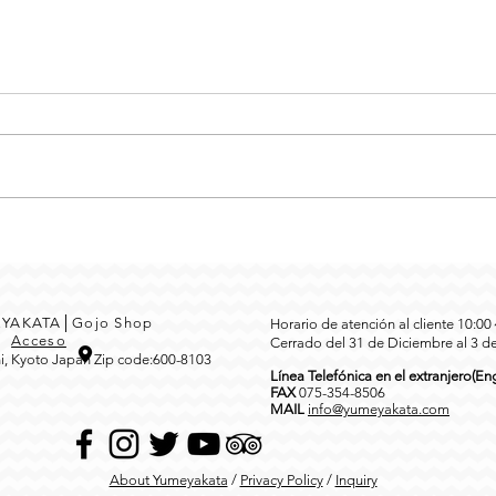
MEYAKATA│Gojo Shop
Horario de atención al cliente 10:0
3
Acceso
Cerrado del 31 de Diciembre al 3 d
i, Kyoto Japan Zip code:600-8103
Línea Telefónica en el extranjero(Eng
FAX
0
75-354-8506
MAIL
info@yumeyakata.com
About Yumeyakata
/
Privacy Policy
/
Inquiry