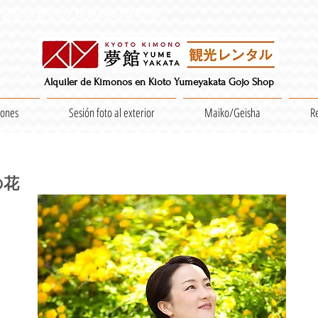
Séance photo / Groupes acceptés
Alquiler de Kimonos en Kioto Yumeyakata Gojo Shop
iones
Sesión foto al exterior
Maiko/Geisha
R
の花