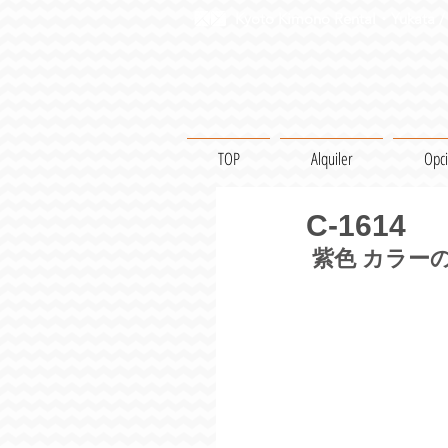
Kyoto Kimono Rental・Yukata / 
TOP
Alquiler
Opc
C-1614
紫色 カラー