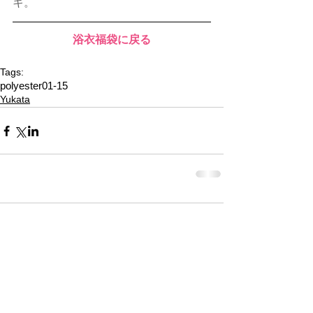
キ。
浴衣福袋に戻る
Tags:
polyester01-15
Yukata
Comments
Write a comment...