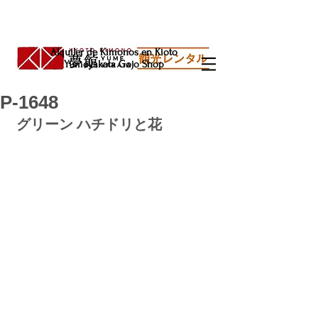
Alquiler de Kimonos en Kioto
Yumeyakata Gojo Shop
P-1648
グリーン ハチドリと花