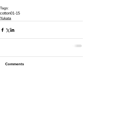
Tags:
cotton01-15
Yukata
Comments
Write a comment...
Alquiler de Kimonos en Kioto
YUMEYAKATA│Gojo Shop