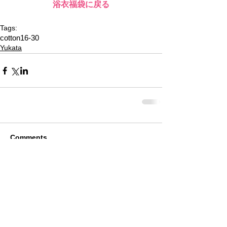
浴衣福袋に戻る
Tags:
cotton16-30
Yukata
Comments
Write a comment...
Alquiler de Kimonos en Kioto