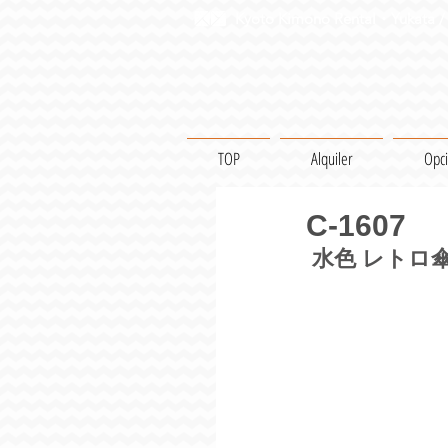
Kyoto Kimono Rental・Yukata / 
TOP
Alquiler
Opc
C-1607
水色 レトロ