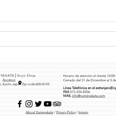
MEYAKATA│Gojo Shop
Horario de atención al cliente 10:0
3
Acceso
Cerrado del 31 de Diciembre al 3 d
i, Kyoto Japan Zip code:600-8103
Línea Telefónica en el extranjero(Eng
FAX
0
75-354-8506
MAIL
info@yumeyakata.com
About Yumeyakata
/
Privacy Policy
/
Inquiry