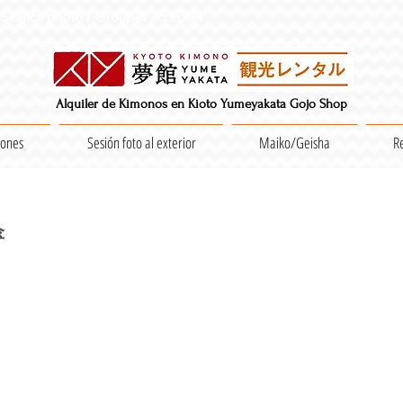
Séance photo / Groupes acceptés
Alquiler de Kimonos en Kioto Yumeyakata Gojo Shop
iones
Sesión foto al exterior
Maiko/Geisha
R
傘