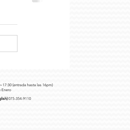
0～17:30 (entrada hasta las 16pm)
e Enero
lish)
075-354-9110