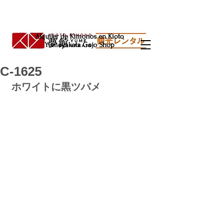
Alquiler de Kimonos en Kioto
Yumeyakata Gojo Shop
C-1625
ホワイトに黒ツバメ