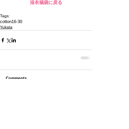
浴衣福袋に戻る
Tags:
cotton16-30
Yukata
Comments
Write a comment...
Alquiler de Kimonos en Kioto