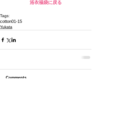
浴衣福袋に戻る
Tags:
cotton01-15
Yukata
Comments
Write a comment...
Alquiler de Kimonos en Kioto