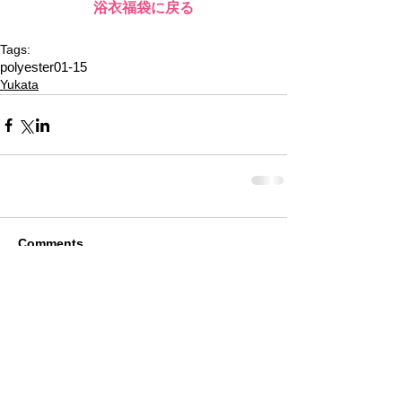
浴衣福袋に戻る
Tags:
polyester01-15
Yukata
Comments
Write a comment...
Alquiler de Kimonos en Kioto