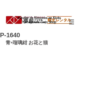
Alquiler de Kimonos en Kioto
Yumeyakata Gojo Shop
P-1640
青×瑠璃紺 お花と猫