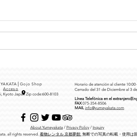
MEYAKATA│Gojo Shop
Horario de atención al cliente 10:0
3
Acceso
Cerrado del 31 de Diciembre al 3 d
i, Kyoto Japan Zip code:600-8103
Línea Telefónica en el extranjero(Eng
FAX
0
75-354-8506
MAIL
info@yumeyakata.com
About Yumeyakata
/
Privacy Policy
/
Inquiry
a. all rights reserved.
着物レンタル 京都夢館.
無断での写真の転載・使用は