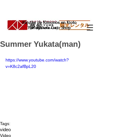
Alquiler de Kimonos en Kioto
Yumeyakata Gojo Shop
Summer Yukata(man)
https://www.youtube.com/watch?
v=K8c2afBpL20
Tags:
video
Video