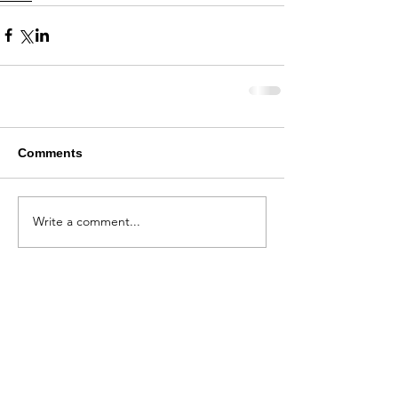
Comments
Write a comment...
Alquiler de Kimonos en Kioto
YUMEYAKATA│Gojo Shop
〒600-8103 京都市下京区塩竈町353
Acceso
353, Shiogama-cho, Shimogyo-ku, Kyoto-shi, Kyoto
Japan Zip code:
600-8103
Horario de atención al cliente 10:00～17:30 (entrada