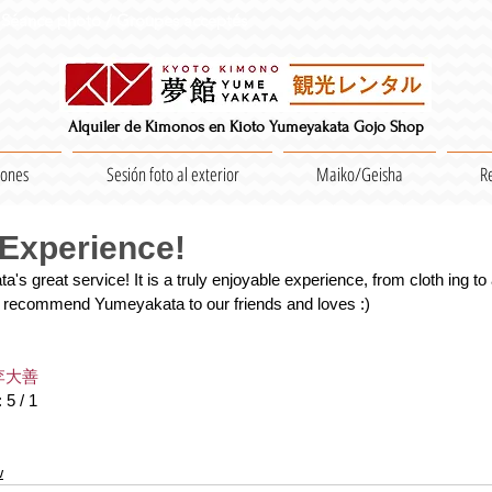
Séance photo / Groupes acceptés
Alquiler de Kimonos en Kioto Yumeyakata Gojo Shop
iones
Sesión foto al exterior
Maiko/Geisha
R
 Experience!
s great service! It is a truly enjoyable experience, from cloth ing to
y recommend Yumeyakata to our friends and loves :)
李大善
 5 / 1
w