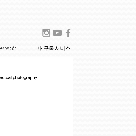
eservación
내 구독 서비스
 actual photography 