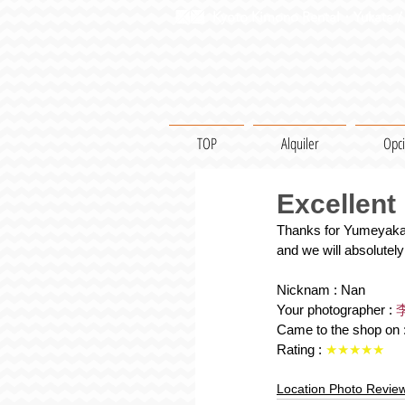
Kyoto Kimono Rental・Yukata / 
TOP
Alquiler
Opc
Excellent
Thanks for Yumeyakata'
and we will absolutel
Nicknam : Nan
Your photographer : 
Came to the shop on :
Rating : 
★★★★★
Location Photo Revie