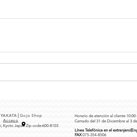
MEYAKATA│Gojo Shop
Horario de atención al cliente 10:0
3
Acceso
Cerrado del 31 de Diciembre al 3 d
i, Kyoto Japan Zip code:600-8103
Línea Telefónica en el extranjero(Eng
FAX
0
75-354-8506