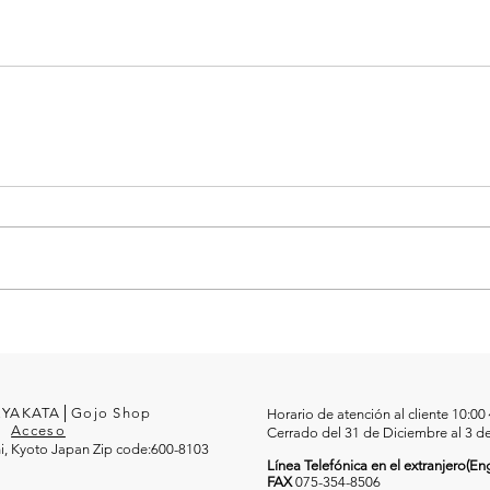
MEYAKATA│Gojo Shop
Horario de atención al cliente 10:0
3
Acceso
Cerrado del 31 de Diciembre al 3 d
i, Kyoto Japan Zip code:600-8103
Línea Telefónica en el extranjero(Eng
FAX
0
75-354-8506