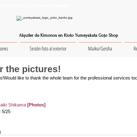
Séance photo / Groupes acceptés
Alquiler de Kimonos en Kioto Yumeyakata Gojo Shop
iones
Sesión foto al exterior
Maiko/Geisha
R
r the pictures!
s!Would like to thank the whole team for the professional services too
aiki Shikama
[Photos]
: 5/25
w