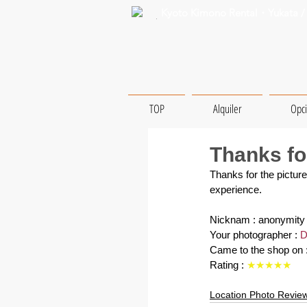
Kyoto Kimono Rental・Yukata / 
TOP
Alquiler
Opc
Thanks fo
Thanks for the picture
experience.
Nicknam : anonymity
Your photographer : 
D
Came to the shop on 
Rating : 
★★★★★
Location Photo Revie