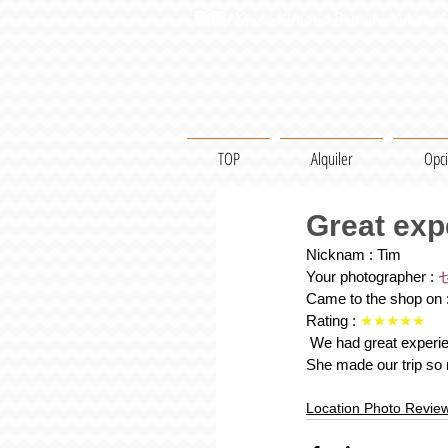
Kyoto Kimono Rental・Yukata / 
TOP
Alquiler
Opc
Great exp
Nicknam : Tim
Your photographer : 
ゼ
Came to the shop on :
Rating : 
★★★★★
 We had great experience and really love our photos. Our photographer is so profession al, caring, and friendly. 
She made our trip so
Location Photo Revie