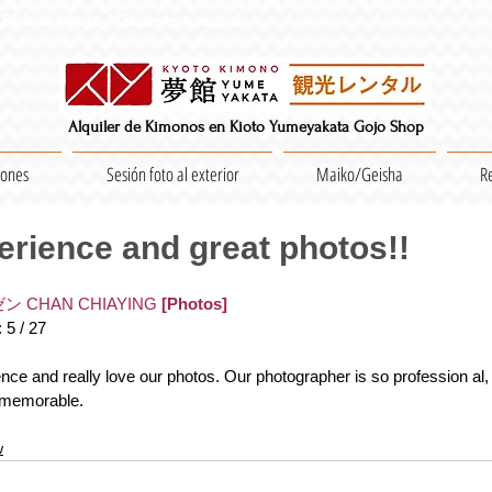
Séance photo / Groupes acceptés
Alquiler de Kimonos en Kioto Yumeyakata Gojo Shop
iones
Sesión foto al exterior
Maiko/Geisha
R
erience and great photos!!
ン CHAN CHIAYING
[Photos]
 5 / 27
 memorable.
w