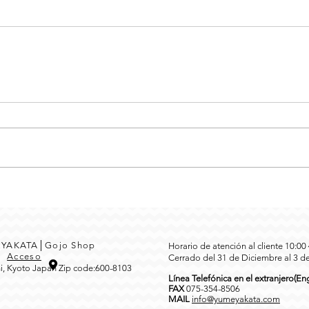
MEYAKATA│Gojo Shop
Horario de atención al cliente 10:0
3
Acceso
Cerrado del 31 de Diciembre al 3 d
i, Kyoto Japan Zip code:600-8103
Línea Telefónica en el extranjero(Eng
FAX
0
75-354-8506
MAIL
info@yumeyakata.com