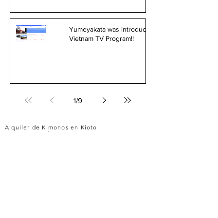
Yumeyakata was introduced in
Vietnam TV Program!!
1
/
9
Alquiler de Kimonos en Kioto
YUMEYAKATA│Gojo Shop
〒600-8103 京都市下京区塩竈町353
Acceso
353, Shiogama-cho, Shimogyo-ku, Kyoto-shi, Kyoto
Japan Zip code:
600-8103
Horario de atención al cliente 10:00～17:30 (entrada
hasta las 16pm)
Cerrado del 31 de Diciembre al 3 de Enero
Línea Telefónica en el extranjero(English)
075-354-9110
FAX
0
75-354-8506
MAIL
info@yumeyakata.com