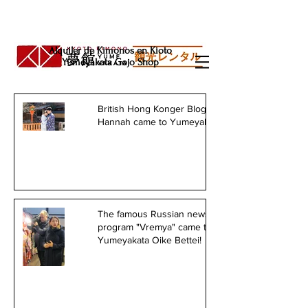
Alquiler de Kimonos en Kioto
Yumeyakata Gojo Shop
British Hong Konger Blogger
Hannah came to Yumeyakata!
The famous Russian news
program "Vremya" came to
Yumeyakata Oike Bettei!